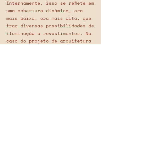
Internamente, isso se reflete em
uma cobertura dinâmica, ora
mais baixa, ora mais alta, que
traz diversas possibilidades de
iluminação e revestimentos. No
caso do projeto de arquitetura
da casa do Pilar optamos por um
forro de madeira que não só
agrega aconchego como também
favorece acusticamente a
edificação com pé direito
duplo.
Outra estratégia com a mesma
finalidade foi o uso das pedras
naturais como parede
estruturante da sala de estar.
Ao mesmo tempo que contrasta
com os outros revestimentos