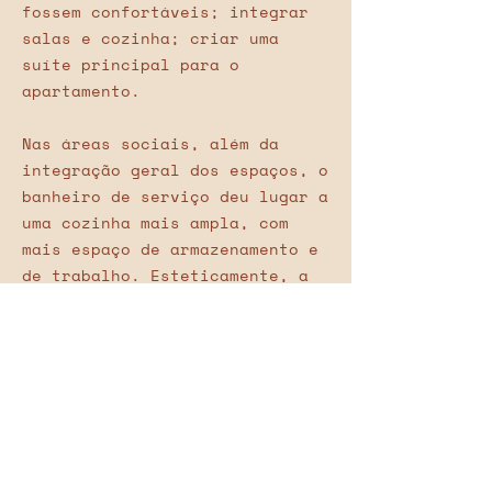
fossem confortáveis; integrar
salas e cozinha; criar uma
suíte principal para o
apartamento.
Nas áreas sociais, além da
integração geral dos espaços, o
banheiro de serviço deu lugar a
uma cozinha mais ampla, com
mais espaço de armazenamento e
de trabalho. Esteticamente, a
sensação de amplitude é
reforçada pela combinação de
poucos materiais, criando uma
uniformidade visual e estética.
Trouxemos o cimento queimado -
em pisos e bancadas - ,
combinado com paredes coloridas
e madeiras claras, pensando