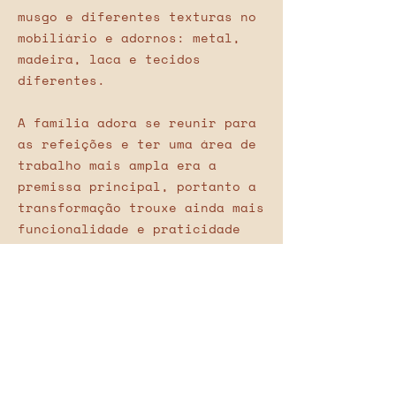
musgo e diferentes texturas no
mobiliário e adornos: metal,
madeira, laca e tecidos
diferentes.
A família adora se reunir para
as refeições e ter uma área de
trabalho mais ampla era a
premissa principal, portanto a
transformação trouxe ainda mais
funcionalidade e praticidade
para o dia a dia da casa.
Combinamos uma bancada em
formato “U” na cozinha com um
balcão bar para a sala,
permitindo uma conexão entre os
dois lados. Aproveitamos a
estrutura existente de vigas e